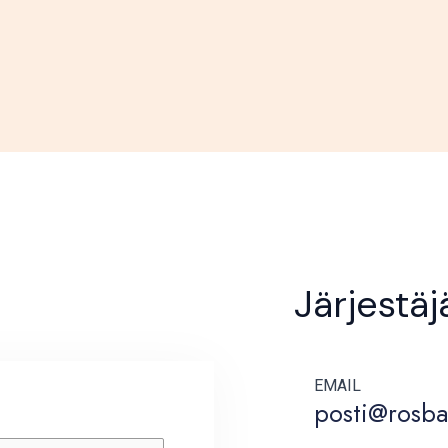
Järjestä
EMAIL
posti@rosba