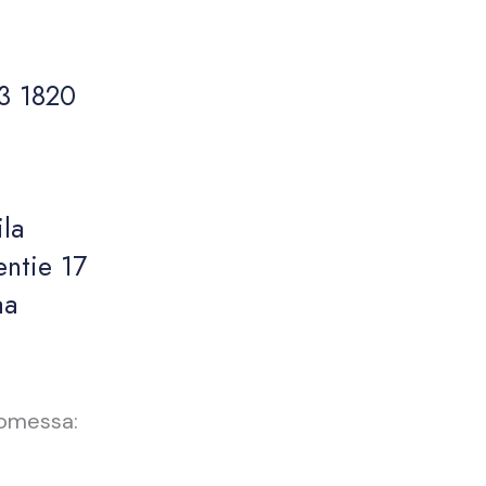
3 1820
ila
ntie 17
aa
omessa: