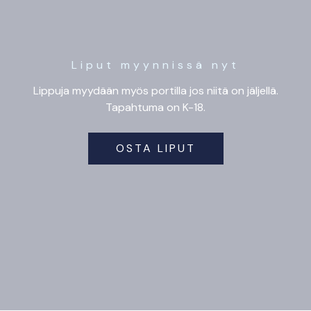
Liput myynnissä nyt
Lippuja myydään myös portilla jos niitä on jäljellä.
Tapahtuma on K-18.
OSTA LIPUT